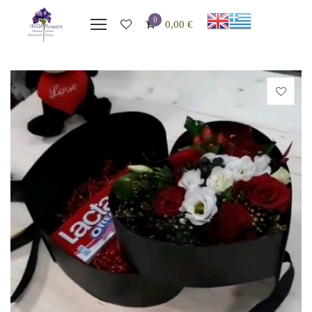
0
0,00
€