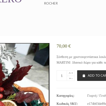
ROCHER
70,00
€
Σύνθεση με χριστουγεννίατικα λο
MARTINI .Ιδανικό δώρο για κάθε π
+
ADD TO CA
-
Κατηγορίες:
Γιορτή / Γενέ
Κωδικός SKU:
e174b03de89