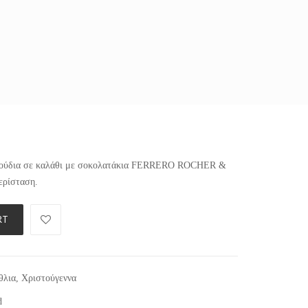
υλούδια σε καλάθι με σοκολατάκια FERRERO ROCHER &
ερίσταση.
RT
θλια
,
Χριστούγεννα
d