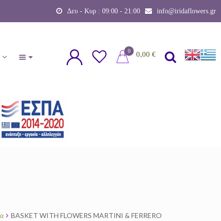
Δευ - Κυρ : 09:00 - 21:00
info@iridaflowers.gr
0
0,00
€
BASKET WITH FLOWERS MARTINI & FERRERO
να