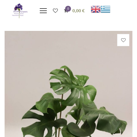
0
0,00
€