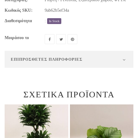
Κωδικός SKU:
9ab62b5ef34a
Διαθεσιμότητα
:
In Stock
Μοιράσου το
ΕΠΙΠΡΌΣΘΕΤΕΣ ΠΛΗΡΟΦΟΡΊΕΣ
ΣΧΕΤΙΚΆ ΠΡΟΪΌΝΤΑ