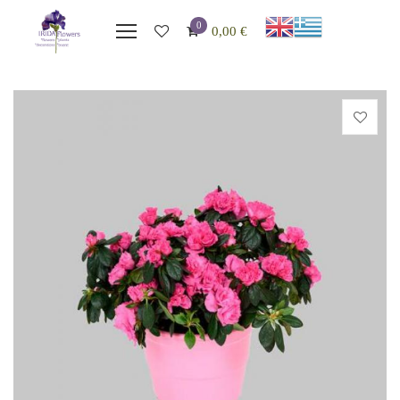
0
0,00
€