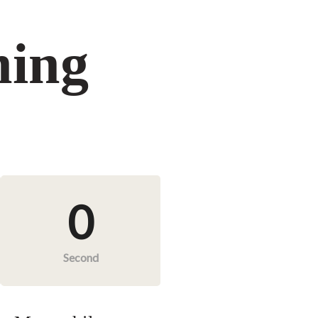
ming
0
Second