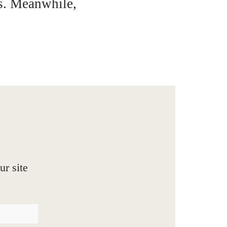
rs. Meanwhile,
r site