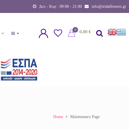
Δευ - Κυρ : 09:00 - 21:00
info@iridaflowers.gr
0
0,00
€
Home
Maintenance Page