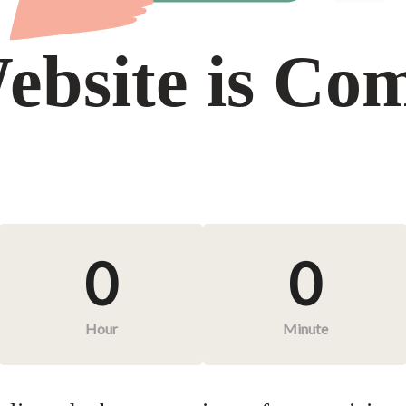
ebsite is Co
0
0
Hour
Minute