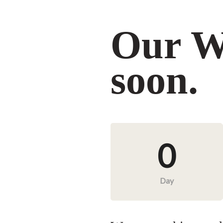
Our W
soon.
0
Day